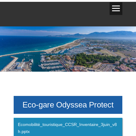
Eco-gare Odyssea Protect
Ecomobilité_touristique_CCSR_Inventaire_3juin_v8
h.pptx