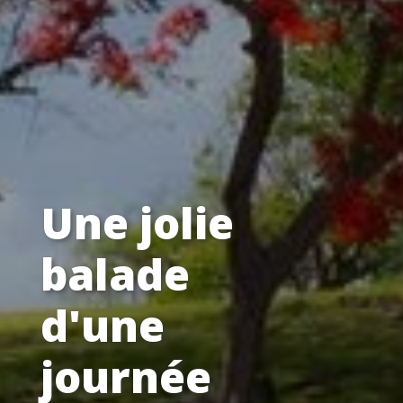
Une jolie
balade
d'une
journée