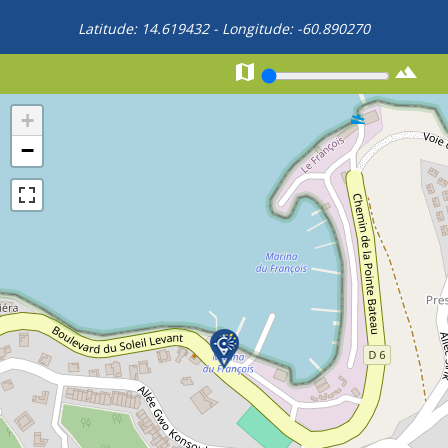
Latitude:
14.619432
- Longitude:
-60.890270


+
−