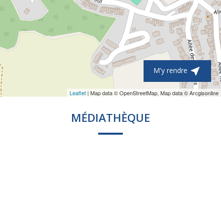

M'y rendre
Leaflet
| Map data © OpenStreetMap, Map data © Arcgisonline
MÉDIATHÈQUE
VIDÉO