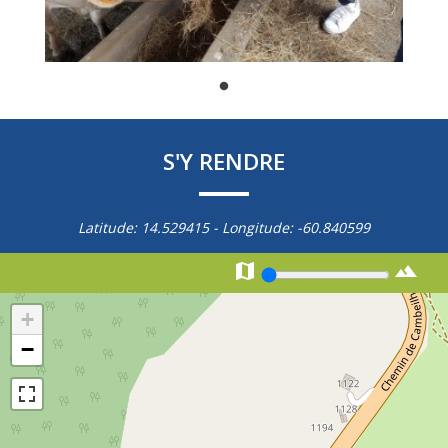
S'Y RENDRE
Latitude:
14.529415
- Longitude:
-60.840599


+
−