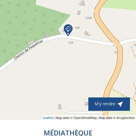

M'y rendre
Leaflet
| Map data © OpenStreetMap, Map data © Arcgisonline
MÉDIATHÈQUE