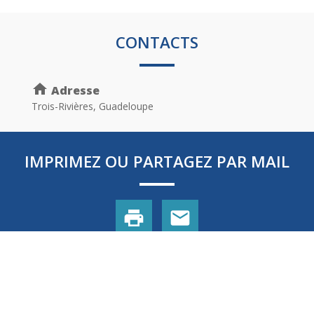
CONTACTS
home
Adresse
Trois-Rivières, Guadeloupe
IMPRIMEZ OU PARTAGEZ PAR MAIL
print
mail
Mentions légales