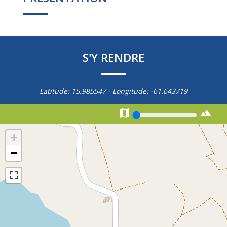
S'Y RENDRE
Latitude:
15.985547
- Longitude:
-61.643719


+
−