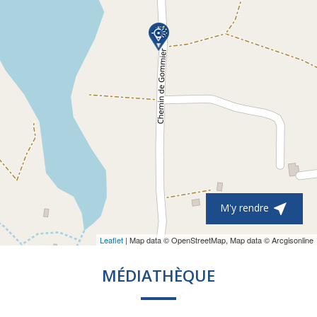

M'y rendre
Leaflet
| Map data © OpenStreetMap, Map data © Arcgisonline
MÉDIATHÈQUE