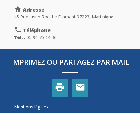
home
Adresse
45 Rue Justin Roc, Le Diamant 97223, Martinique
settings_phone
Téléphone
Tél. :
05 96 76 14 36
IMPRIMEZ OU PARTAGEZ PAR MAIL
print
mail
Mentions légales