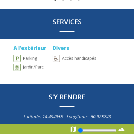
SERVICES
A l’extérieur
Divers
Parking
Accès handicapés
Jardin/Parc
S'Y RENDRE
Latitude:
14.494956
- Longitude:
-60.925743

