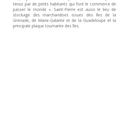
tenus par de petits habitants qui font le commerce de
passer le monde ». Saint-Pierre est aussi le lieu de
stockage des marchandises issues des îles de la
Grenade, de Marie-Galante et de la Guadeloupe et la
principale plaque tournante des îles.
Le développement des voies maritimes et du cabotage
entre les différents quartiers de l’île permet donc à Fort
Royal d’être un lieu de passage pour les hommes et les
produits issus de l’arrière-pays martiniquais. Pourtant
Fort Royal, à l’image de Saint-Pierre, bénéficie de voies
terrestres encore difficiles et peu fréquentées. « Tous
les habitants qui sont au-delà de l'île du diamant vont
soit par mer au fort royal, soit ils envoient leur pirogue
faire le tour de la pointe d’Arlet et traversent par terre
jusqu’à la côte de la baie de fort Royal, cette traversée
n’étant que de deux lieues ».
Au XIXème siècle, pour faciliter le transport des cannes
à sucre depuis les nombreuses habitations, les usines
centrales qui viennent de voir le jour, développent des
réseaux de voies de chemin de fer, installent des rails
aux espacements différents, et ce, pour garantir