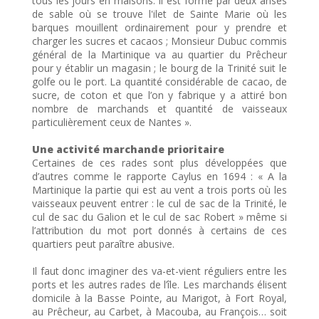
tous les jours en maisons. Il est formé par deux anses
de sable où se trouve l'ilet de Sainte Marie où les
barques mouillent ordinairement pour y prendre et
charger les sucres et cacaos ; Monsieur Dubuc commis
général de la Martinique va au quartier du Prêcheur
pour y établir un magasin ; le bourg de la Trinité suit le
golfe ou le port. La quantité considérable de cacao, de
sucre, de coton et que l’on y fabrique y a attiré bon
nombre de marchands et quantité de vaisseaux
particulièrement ceux de Nantes ».
Une activité marchande prioritaire
Certaines de ces rades sont plus développées que
d’autres comme le rapporte Caylus en 1694 : « A la
Martinique la partie qui est au vent a trois ports où les
vaisseaux peuvent entrer : le cul de sac de la Trinité, le
cul de sac du Galion et le cul de sac Robert » même si
l’attribution du mot port donnés à certains de ces
quartiers peut paraître abusive.
Il faut donc imaginer des va-et-vient réguliers entre les
ports et les autres rades de l’île. Les marchands élisent
domicile à la Basse Pointe, au Marigot, à Fort Royal,
au Prêcheur, au Carbet, à Macouba, au François… soit