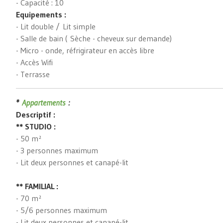
- Capacité : 10
Equipements :
- Lit double / Lit simple
- Salle de bain ( Sèche - cheveux sur demande)
- Micro - onde, réfrigirateur en accès libre
- Accès Wifi
- Terrasse
*
Appartements
:
Descriptif :
** STUDIO :
- 50 m²
- 3 personnes maximum
- Lit deux personnes et canapé-lit
** FAMILIAL :
- 70 m²
- 5/6 personnes maximum
- Lit deux personnes et canapé-lit.