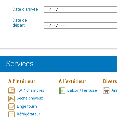
Date d'arrivée
Date de
départ
Services
A l’intérieur
A l’extérieur
Divers
T.V / chambres
Balcon/Terrasse
An
Sèche-cheveux
Linge fourni
Réfrigérateur