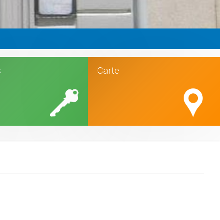
s
Carte