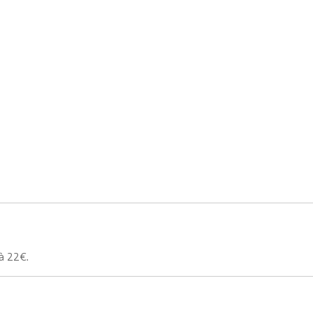
là 22€.