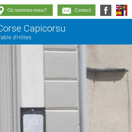
Où sommes-nous?
Contact
 Corse Capicorsu
Table d'Hôtes