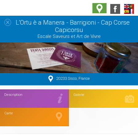
L'Ortu è a Manera - Barrigioni - Cap Corse
Capicorsu
Escale Saveurs et Art de Vivre
20233 Sisco, France
Description
Galerie
Carte