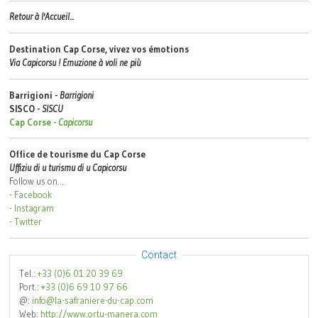
Retour à l'Accueil...
Destination Cap Corse, vivez vos émotions
Via Capicorsu ! Emuzione à voli ne più
Barrigioni -
Barrigioni
SISCO -
SISCU
Cap Corse -
Capicorsu
Office de tourisme du Cap Corse
Uffiziu di u turismu di u Capicorsu
Follow us on...
-
Facebook
-
Instagram
-
Twitter
Contact
Tel.:
+33 (0)6 01 20 39 69
Port.:
+33 (0)6 69 10 97 66
@:
info@la-safraniere-du-cap.com
Web:
http://www.ortu-manera.com