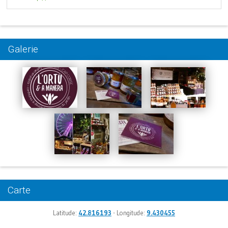
Galerie
Carte
Latitude:
42.816193
- Longitude:
9.430455