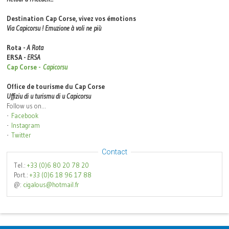
Destination Cap Corse, vivez vos émotions
Via Capicorsu ! Emuzione à voli ne più
Rota -
A Rota
ERSA -
ERSA
Cap Corse -
Capicorsu
Office de tourisme du Cap Corse
Uffiziu di u turismu di u Capicorsu
Follow us on...
-
Facebook
-
Instagram
-
Twitter
Contact
Tel.:
+33 (0)6 80 20 78 20
Port.:
+33 (0)6 18 96 17 88
@:
cigalous@hotmail.fr