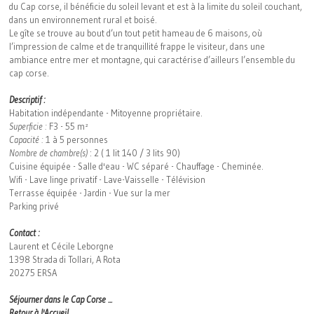
du Cap corse, il bénéficie du soleil levant et est à la limite du soleil couchant,
dans un environnement rural et boisé.
Le gîte se trouve au bout d’un tout petit hameau de 6 maisons, où
l’impression de calme et de tranquillité frappe le visiteur, dans une
ambiance entre mer et montagne, qui caractérise d’ailleurs l’ensemble du
cap corse.
Descriptif :
Habitation indépendante - Mitoyenne propriétaire.
Superficie :
F3 - 55 m²
Capacité :
1 à 5 personnes
Nombre de chambre(s)
: 2 ( 1 lit 140 / 3 lits 90)
Cuisine équipée - Salle d'eau - WC séparé - Chauffage - Cheminée.
Wifi - Lave linge privatif - Lave-Vaisselle - Télévision
Terrasse équipée - Jardin - Vue sur la mer
Parking privé
Contact :
Laurent et Cécile Leborgne
1398 Strada di Tollari, A Rota
20275 ERSA
Séjourner dans le Cap Corse ...
Retour à l'Accueil...