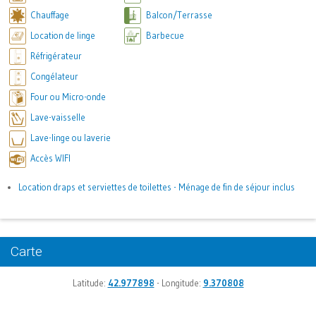
Chauffage
Balcon/Terrasse
Location de linge
Barbecue
Réfrigérateur
Congélateur
Four ou Micro-onde
Lave-vaisselle
Lave-linge ou laverie
Accès WIFI
Location draps et serviettes de toilettes - Ménage de fin de séjour inclus
Carte
Latitude:
42.977898
- Longitude:
9.370808