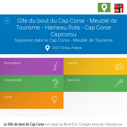
Gîte du bout du Cap Corse - Meublé de
Tourisme - Hameau Rota - Cap Corse
Capicorsu
Séjourner dans le Cap Corse - Meublé de Tourisme
20275 Ersa, France
Description
Galerie
Disponibilité
Services
Carte
Le Gîte du bout du Cap Corse
est situé au Nord-Est. Compte tenu de l’étroitesse